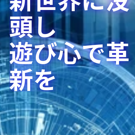
頭し
遊び心で革
新を